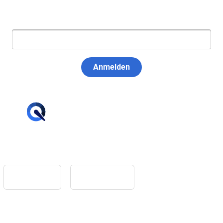
E-Mail:
Anmelden
hello@tiqqler.com
App Store
Google Play
Home
Feedback