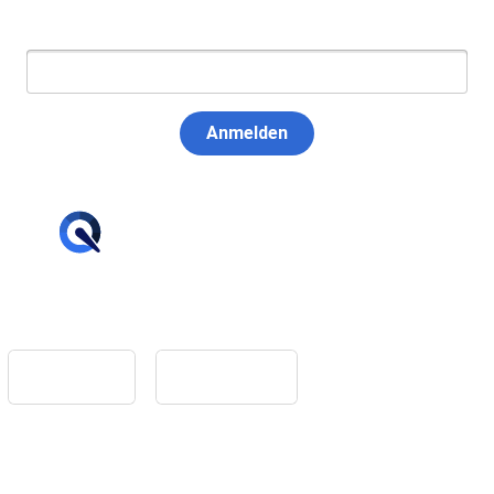
E-Mail:
Anmelden
hello@tiqqler.com
App Store
Google Play
Home
Feedback