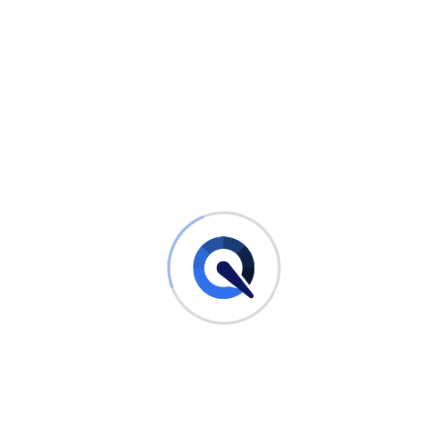
Um das Auto in seiner Umgebung besser zur Geltung zu
bringen, können Sie auch Hintergrundelemente hinzufügen.
Dies kann eine malerische Landschaft, eine belebte Stadt
oder eine passende Szenerie sein, die das Fahrzeug in
einem bestimmten Kontext präsentiert. Durch die geschickte
Auswahl und Bearbeitung dieser Elemente können Sie eine
stimmungsvolle Atmosphäre schaffen und das Auto in einer
ansprechenden Umgebung präsentieren.