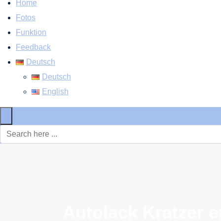
Home
Fotos
Funktion
Feedback
Deutsch
Deutsch
English
×
Autolack Kratzer e