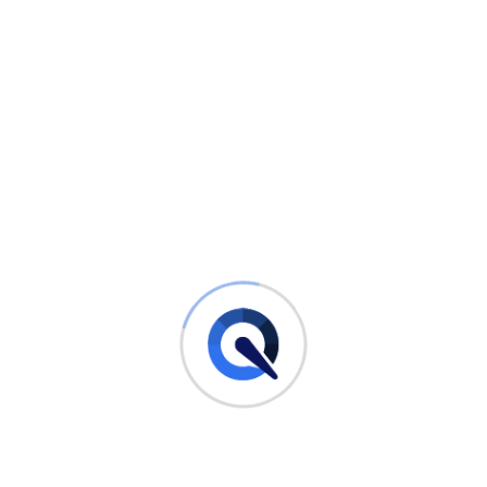
Die Bedeutung von
Qualitätsprodukten und -geräten
Professionelle Auto Innenreinigung erfordert den Einsatz
von hochwertigen Reinigungsprodukten und -geräten.
Diese garantieren eine gründliche Reinigung und
schonende Behandlung der Fahrzeuginnenräume.