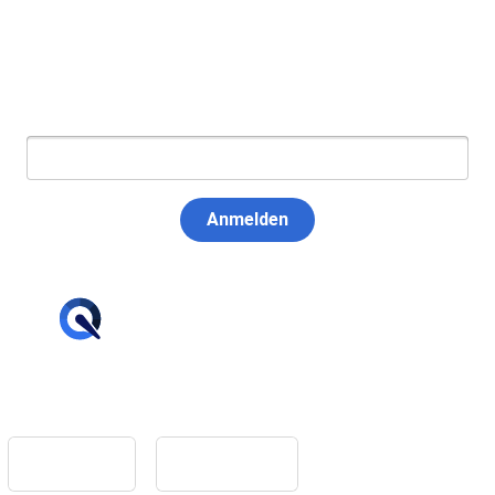
Newsletter abonnieren
E-Mail:
Anmelden
hello@tiqqler.com
App Store
Google Play