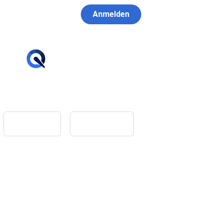
Anmelden
hello@tiqqler.com
App Store
Google Play
Home
Feedback
Glossar
Impressum
Datenschutz