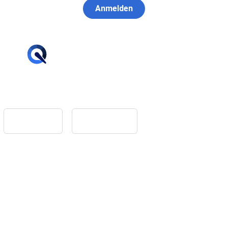
Anmelden
hello@tiqqler.com
App Store
Google Play
Home
Feedback
Glossar
Impressum
Datenschutz