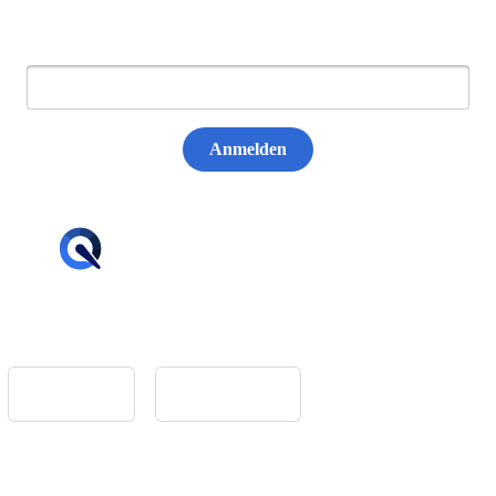
E-Mail:
Anmelden
hello@tiqqler.com
App Store
Google Play
Home
Feedback