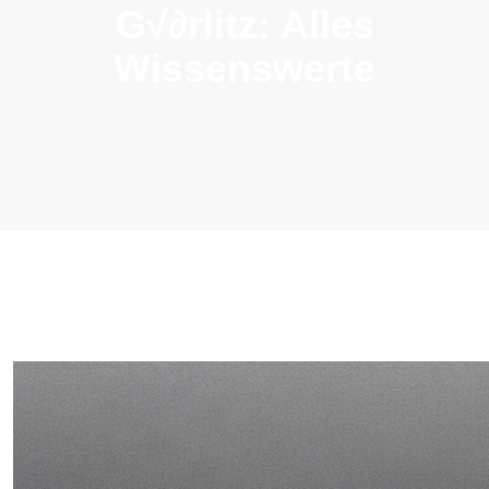
G√∂rlitz: Alles
Wissenswerte