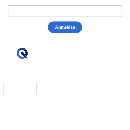
E-Mail:
Anmelden
hello@tiqqler.com
App Store
Google Play
Home
Feedback
Glossar
Impressum