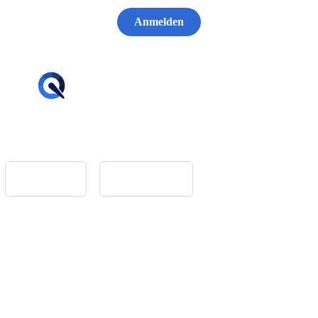
Anmelden
hello@tiqqler.com
App Store
Google Play
Home
Feedback
Glossar
Impressum
Datenschutz