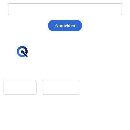
Anmelden
hello@tiqqler.com
App Store
Google Play
Home
Feedback
Glossar
Impressum