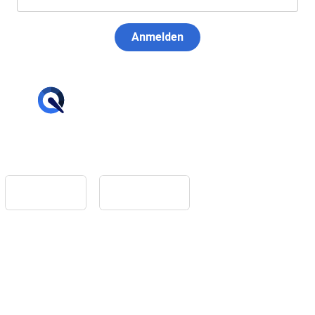
Anmelden
hello@tiqqler.com
App Store
Google Play
Home
Feedback
Glossar
Impressum