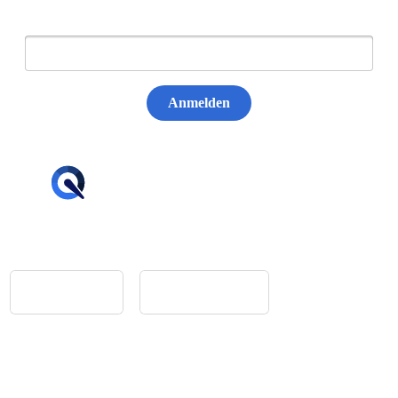
E-Mail:
Anmelden
hello@tiqqler.com
App Store
Google Play
Home
Feedback
Glossar