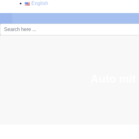
English
×
Auto mit