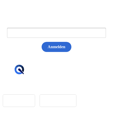
Newsletter abonnieren
E-Mail:
Anmelden
hello@tiqqler.com
App Store
Google Play
Home