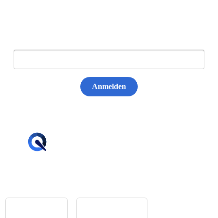
Newsletter abonnieren
E-Mail:
Anmelden
hello@tiqqler.com
App Store
Google Play