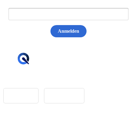
E-Mail:
Anmelden
hello@tiqqler.com
App Store
Google Play
Home
Feedback
Glossar
Impressum