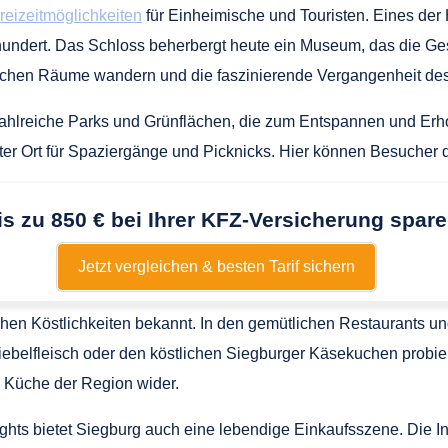
reizeitmöglichkeiten
für Einheimische und Touristen. Eines der 
undert. Das Schloss beherbergt heute ein Museum, das die Ge
rischen Räume wandern und die faszinierende Vergangenheit de
hlreiche Parks und Grünflächen, die zum Entspannen und Erhole
ebter Ort für Spaziergänge und Picknicks. Hier können Besucher
is zu 850 € bei Ihrer KFZ-Versicherung spare
Jetzt vergleichen & besten Tarif sichern
schen Köstlichkeiten bekannt. In den gemütlichen Restaurants 
ebelfleisch oder den köstlichen Siegburger Käsekuchen probier
 Küche der Region wider.
ights bietet Siegburg auch eine lebendige Einkaufsszene. Die 