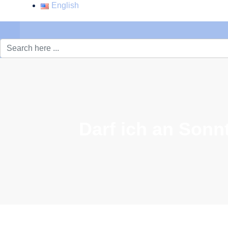
English
×
Darf ich an Sonn