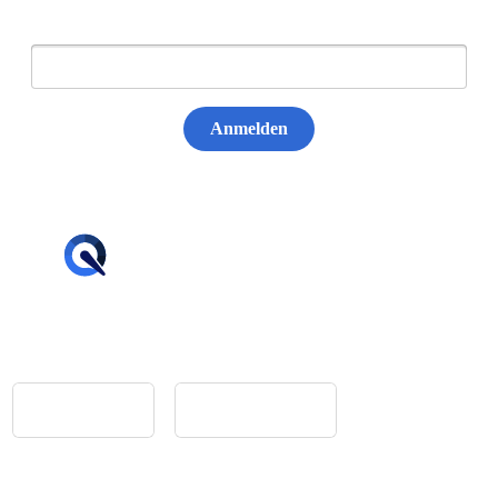
E-Mail:
Anmelden
hello@tiqqler.com
App Store
Google Play
Home