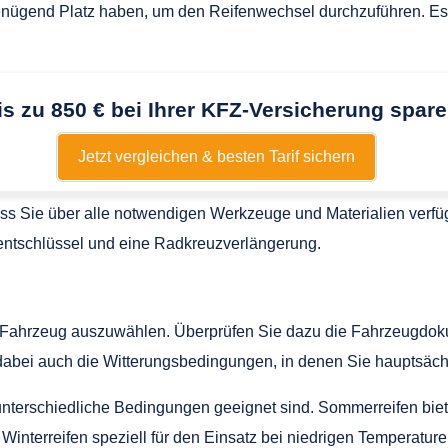
 genügend Platz haben, um den Reifenwechsel durchzuführen. Es 
is zu 850 € bei Ihrer KFZ-Versicherung spare
Jetzt vergleichen & besten Tarif sichern
dass Sie über alle notwendigen Werkzeuge und Materialien verf
ntschlüssel und eine Radkreuzverlängerung.
 Ihr Fahrzeug auszuwählen. Überprüfen Sie dazu die Fahrzeugd
dabei auch die Witterungsbedingungen, in denen Sie hauptsächl
r unterschiedliche Bedingungen geeignet sind. Sommerreifen bie
nterreifen speziell für den Einsatz bei niedrigen Temperatur