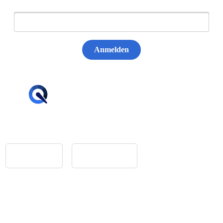
E-Mail:
Anmelden
hello@tiqqler.com
App Store
Google Play
Home
Feedback
Glossar
Impressum