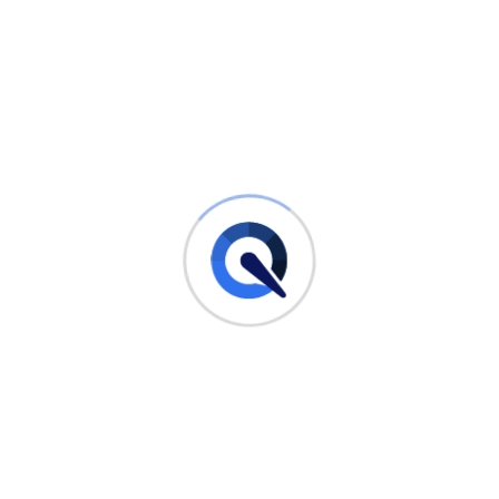
Zeitwertberechnung und
Risikomanagement
Die Zeitwertberechnung ermöglicht es Ihnen, das Risiko
Ihrer Anlagen zu bewerten. Sie können den aktuellen Wert
Ihrer Anlagen überprüfen und analysieren, ob Ihr
Risikoprofil Ihren finanziellen Zielen entspricht. Basierend
auf diesen Informationen können Sie gegebenenfalls
Anpassungen vornehmen, um Ihr Anlageportfolio besser zu
diversifizieren und das Risiko zu minimieren.
Ein Beispiel für die Anwendung der Zeitwertberechnung im
Risikomanagement ist die regelmäßige Überprüfung von
Aktieninvestitionen. Durch die Berechnung des Zeitwerts