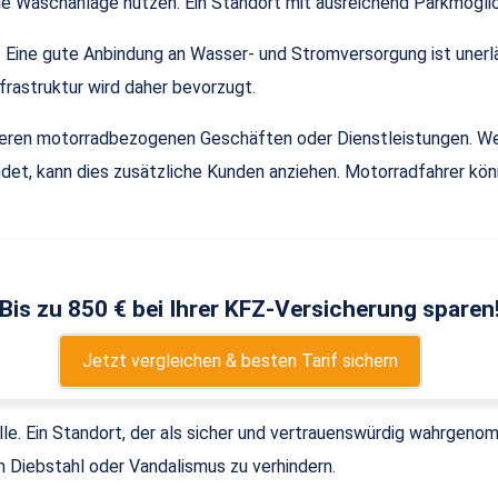
e Waschanlage nutzen. Ein Standort mit ausreichend Parkmöglic
e. Eine gute Anbindung an Wasser- und Stromversorgung ist unerlä
frastruktur wird daher bevorzugt.
 anderen motorradbezogenen Geschäften oder Dienstleistungen. 
et, kann dies zusätzliche Kunden anziehen. Motorradfahrer kön
Bis zu 850 € bei Ihrer KFZ-Versicherung sparen
Jetzt vergleichen & besten Tarif sichern
olle. Ein Standort, der als sicher und vertrauenswürdig wahrgen
 Diebstahl oder Vandalismus zu verhindern.