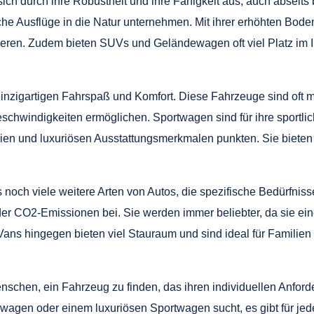
 durch ihre Robustheit und ihre Fähigkeit aus, auch abseits b
che Ausflüge in die Natur unternehmen. Mit ihrer erhöhten Boden
en. Zudem bieten SUVs und Geländewagen oft viel Platz im In
zigartigen Fahrspaß und Komfort. Diese Fahrzeuge sind oft mit
windigkeiten ermöglichen. Sportwagen sind für ihre sportliche
en und luxuriösen Ausstattungsmerkmalen punkten. Sie bieten 
och viele weitere Arten von Autos, die spezifische Bedürfnisse
er CO2-Emissionen bei. Sie werden immer beliebter, da sie ein
ans hingegen bieten viel Stauraum und sind ideal für Familien
Menschen, ein Fahrzeug zu finden, das ihren individuellen Anfo
agen oder einem luxuriösen Sportwagen sucht, es gibt für je