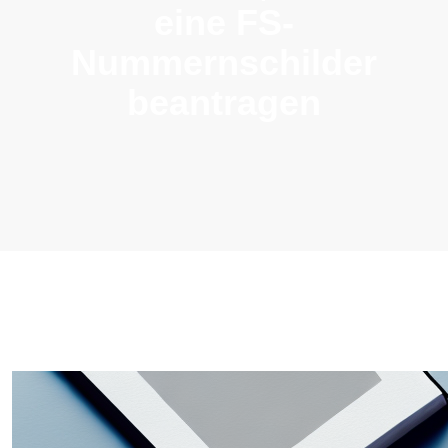
eine FS-
Nummernschilder
beantragen