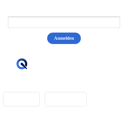
E-Mail:
Anmelden
hello@tiqqler.com
App Store
Google Play
Home
Feedback
Glossar