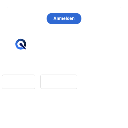
Anmelden
hello@tiqqler.com
App Store
Google Play
Home
Feedback
Glossar
Impressum