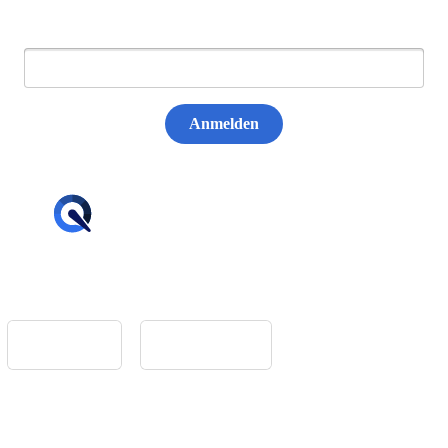
E-Mail:
Anmelden
hello@tiqqler.com
App Store
Google Play
Home
Feedback