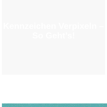
Kennzeichen Verpixeln –
So Geht’s!