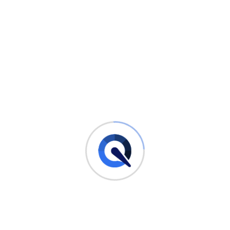
Du willst einen günstigen Handy-Tarif?
Jetzt vergleichen & Geld sparen!
Die Vielfalt der besonderen regionalen Kfz-Kennzeichen
spiegelt die kulturelle und historische Vielfalt Deutschlands
wider. Jedes Kennzeichen erzählt eine Geschichte und trägt
zur Identität der Region bei, in der es verwendet wird. Es ist
faszinierend, wie ein kleines Stück Metall oder Kunststoff so
viel über die Geschichte und Kultur eines Ortes aussagen
kann.
Wie man ein Kfz-
Kennzeichen liest
Ein Kfz-Kennzeichen richtig zu lesen, erfordert ein