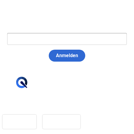
Newsletter abonnieren
E-Mail:
Anmelden
hello@tiqqler.com
App Store
Google Play