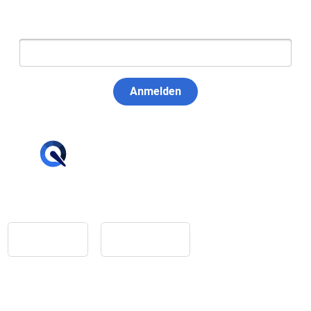
E-Mail:
Anmelden
hello@tiqqler.com
App Store
Google Play
Home
Feedback
Glossar