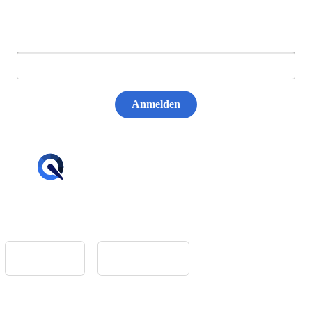
E-Mail:
Anmelden
hello@tiqqler.com
App Store
Google Play
Home