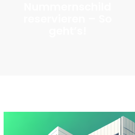
Nummernschild
reservieren – So
geht’s!