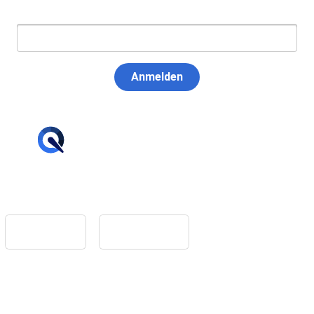
E-Mail:
Anmelden
hello@tiqqler.com
App Store
Google Play
Home
Feedback
Glossar