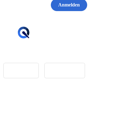
Anmelden
hello@tiqqler.com
App Store
Google Play
Home
Feedback
Glossar
Impressum
Datenschutz
Folge uns auf