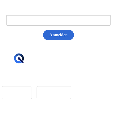
E-Mail:
Anmelden
hello@tiqqler.com
App Store
Google Play
Home
Feedback