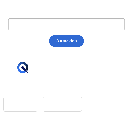
E-Mail:
Anmelden
hello@tiqqler.com
App Store
Google Play
Home
Feedback