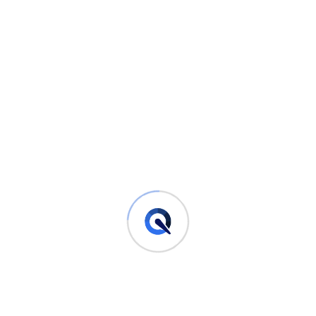
Durchführung der Reinigung
Beginnen Sie die Reinigung, indem Sie das Cockpit
gründlich absaugen, um Staub und Schmutz zu entfernen.
Verwenden Sie hierfür am besten einen handelsüblichen
Staubsauger mit den passenden Aufsätzen. Achten Sie
darauf, dass Sie auch die schwer zugänglichen Bereiche
gründlich absaugen.
Nach dem Absaugen können Sie mit der eigentlichen
Reinigung beginnen. Verwenden Sie das ausgewählte
Reinigungsmittel und tragen Sie es auf die Oberflächen im
Cockpit auf. Achten Sie darauf, dass Sie das
Reinigungsmittel nicht direkt auf elektronische