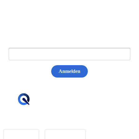
Newsletter abonnieren
E-Mail:
Anmelden
hello@tiqqler.com
App Store
Google Play