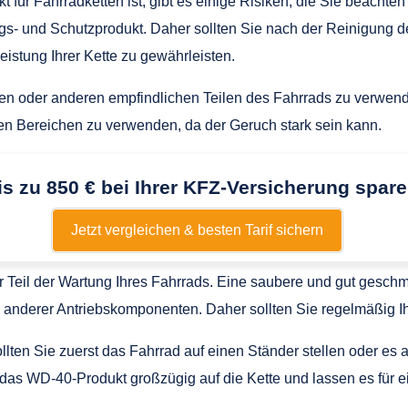
ür Fahrradketten ist, gibt es einige Risiken, die Sie beachten 
ungs- und Schutzprodukt. Daher sollten Sie nach der Reinigung 
istung Ihrer Kette zu gewährleisten.
sen oder anderen empfindlichen Teilen des Fahrrads zu verwend
ten Bereichen zu verwenden, da der Geruch stark sein kann.
is zu 850 € bei Ihrer KFZ-Versicherung spare
Jetzt vergleichen & besten Tarif sichern
er Teil der Wartung Ihres Fahrrads. Eine saubere und gut geschmi
d anderer Antriebskomponenten. Daher sollten Sie regelmäßig Ih
llten Sie zuerst das Fahrrad auf einen Ständer stellen oder es 
as WD-40-Produkt großzügig auf die Kette und lassen es für e