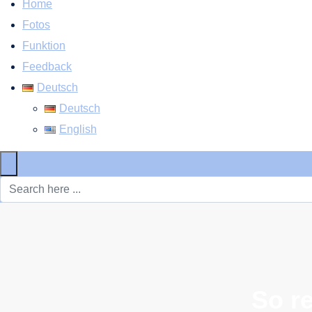
Home
Fotos
Funktion
Feedback
Deutsch
Deutsch
English
×
So re