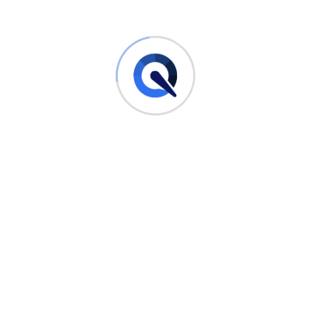
Haut reizen, was zu Rötungen, Juckreiz und Irritationen
führen kann.
Langfristige Risiken durch Einatmen
von Benzindämpfen
Langfristig kann das regelmäßige Einatmen von
Benzindämpfen zu schwerwiegenderen gesundheitlichen
Problemen führen. Studien haben gezeigt, dass langfristige
Exposition gegenüber Benzindämpfen zu Leber- und
Nierenschäden, neurologischen Störungen und sogar Krebs
führen kann. Daher ist es wichtig, den Benzingeruch im Auto
nicht zu ignorieren und rechtzeitig Maßnahmen zu ergreifen.
Es gibt verschiedene Möglichkeiten, um die Exposition