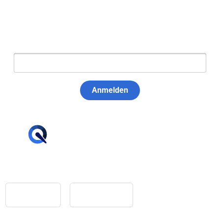
Newsletter abonnieren
E-Mail:
Anmelden
hello@tiqqler.com
App Store
Google Play
Home