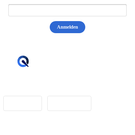
Anmelden
hello@tiqqler.com
App Store
Google Play
Home
Feedback