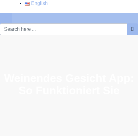
English
×
Weinendes Gesicht App:
So Funktioniert Sie