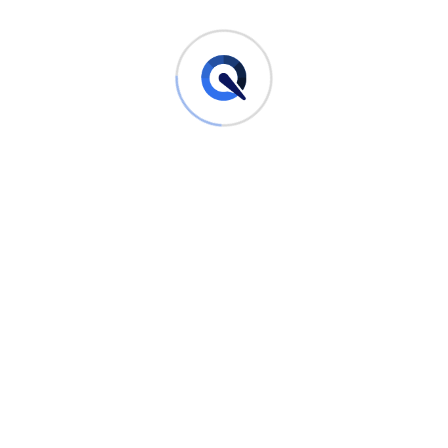
beim Spiegeln von Bildern
Wenn Sie Probleme beim Spiegeln von Bildern auf Ihrem
iPhone haben, kann es hilfreich sein, Ihr Gerät neu zu starten
und sicherzustellen, dass Sie die neueste Version von iOS
verwenden. Sie können auch versuchen, das Bild erneut
auszuwählen und den Spiegelvorgang zu wiederholen.
Vermeidung von Fehlern beim
Spiegeln von Bildern
Um Fehler beim Spiegeln von Bildern auf Ihrem iPhone zu
vermeiden, sollten Sie sicherstellen, dass Sie das Bild vor
dem Spiegeln genau überprüfen. Achten Sie auf kleine
Details wie Text oder Symbole, die möglicherweise falsch
angezeigt werden könnten. Darüber hinaus ist es ratsam,