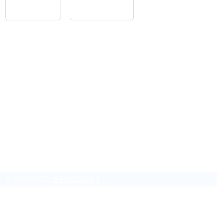
App Store
Google Play
Home
Feedback
Glossar
Impressum
Datenschutz
Folge uns auf
© 2020-2025
BASEOSOFT