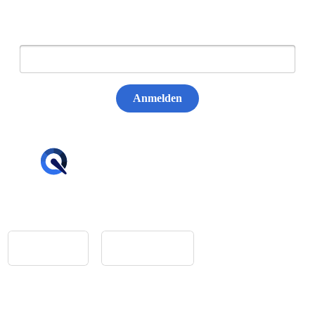
E-Mail:
Anmelden
hello@tiqqler.com
App Store
Google Play
Home
Feedback