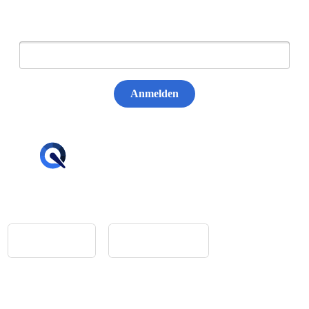
E-Mail:
Anmelden
hello@tiqqler.com
App Store
Google Play
Home
Feedback
Glossar