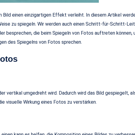
m Bild einen einzigartigen Effekt verleiht. In diesem Artikel we
se zu spiegeln. Wir werden auch einen Schritt-für-Schritt-Leit
hler besprechen, die beim Spiegeln von Fotos auftreten können, 
agen des Spiegelns von Fotos sprechen.
Fotos
er vertikal umgedreht wird. Dadurch wird das Bild gespiegelt, a
e visuelle Wirkung eines Fotos zu verstärken.
m einen kann es helfen, die Komposition eines Bildes zu verbes