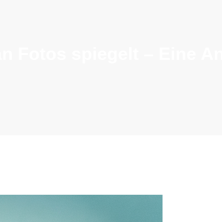
n Fotos spiegelt – Eine An